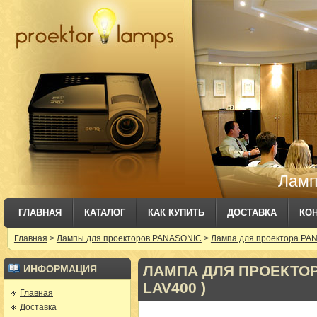
Ламп
ГЛАВНАЯ
КАТАЛОГ
КАК КУПИТЬ
ДОСТАВКА
КО
Главная
>
Лампы для проекторов PANASONIC
>
Лампа для проектора PAN
ЛАМПА ДЛЯ ПРОЕКТОРА
ИНФОРМАЦИЯ
LAV400 )
Главная
Доставка