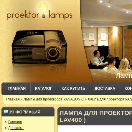
Ламп
ГЛАВНАЯ
КАТАЛОГ
КАК КУПИТЬ
ДОСТАВКА
КО
Главная
>
Лампы для проекторов PANASONIC
>
Лампа для проектора PAN
ЛАМПА ДЛЯ ПРОЕКТОРА
ИНФОРМАЦИЯ
LAV400 )
Главная
Доставка