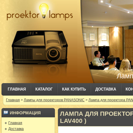
Ламп
ГЛАВНАЯ
КАТАЛОГ
КАК КУПИТЬ
ДОСТАВКА
КО
Главная
>
Лампы для проекторов PANASONIC
>
Лампа для проектора PAN
ЛАМПА ДЛЯ ПРОЕКТОРА
ИНФОРМАЦИЯ
LAV400 )
Главная
Доставка