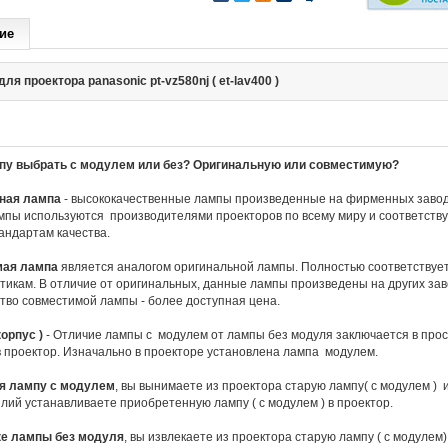
ие
ля проектора panasonic pt-vz580nj ( et-lav400 )
пу выбрать с модулем или без? Оригинальную или совместимую?
ная лампа
- высококачественные лампы произведенные на фирменных завод
пы используются производителями проекторов по всему миру и соответств
андартам качества.
мая лампа
является аналогом оригинальной лампы. Полностью соответствует
тикам. В отличие от оригинальных, данные лампы произведены на других за
во совместимой лампы - более доступная цена.
орпус )
- Отличие лампы с модулем от лампы без модуля заключается в прос
в проектор. Изначально в проекторе установлена лампа модулем.
я лампу с модулем
, вы вынимаете из проектора старую лампу( с модулем ) 
лий устанавливаете приобретенную лампу ( с модулем ) в проектор.
ке лампы без модуля
, вы извлекаете из проектора старую лампу ( с модулем) 