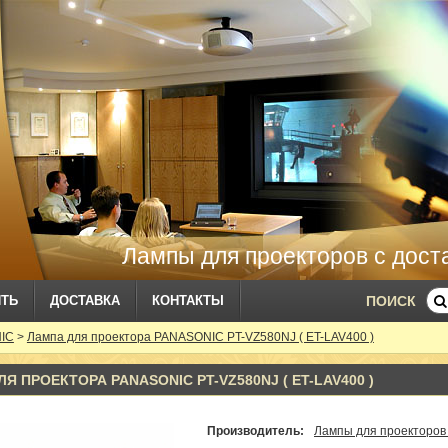
Лампы для проекторов с дост
ИТЬ
ДОСТАВКА
КОНТАКТЫ
ПОИСК
NIC
>
Лампа для проектора PANASONIC PT-VZ580NJ ( ET-LAV400 )
Я ПРОЕКТОРА PANASONIC PT-VZ580NJ ( ET-LAV400 )
Производитель:
Лампы для проекторов