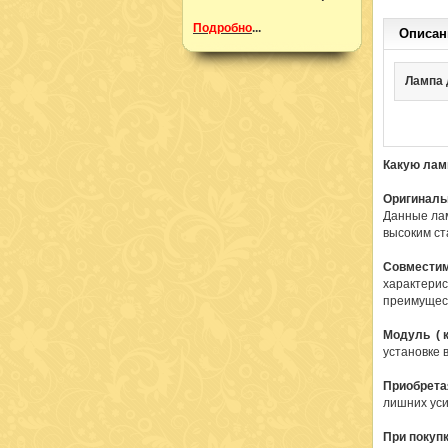
Подробно
...
Описан
Лампа д
Какую лам
Оригиналь
Данные лам
высоким ст
Совмести
характерис
преимущест
Модуль ( к
установке 
Приобрета
лишних уси
При покуп