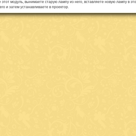
 этот модуль, вынимаете старую лампу из него, вставляете новую лампу в это
его и затем устанавливаете в проектор.