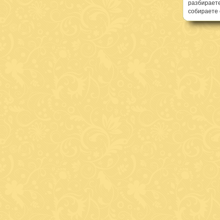
разбираете
собираете 