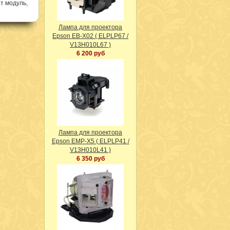
т модуль,
Лампа для проектора
Epson EB-X02 ( ELPLP67 /
V13H010L67 )
6 200 руб
Лампа для проектора
Epson EMP-X5 ( ELPLP41 /
V13H010L41 )
6 350 руб