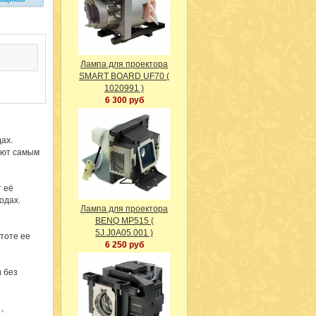
Лампа для проектора
SMART BOARD UF70 (
1020991 )
6 300 руб
ах.
уют самым
 её
водах.
Лампа для проектора
BENQ MP515 (
5J.J0A05.001 )
тоте ее
6 250 руб
и без
,