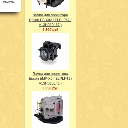
т модуль,
Лампа для проектора
Epson EB-X02 ( ELPLP67 /
V13H010L67 )
6 200 руб
Лампа для проектора
Epson EMP-X5 ( ELPLP41 /
V13H010L41 )
6 350 руб