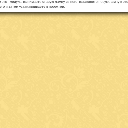
 этот модуль, вынимаете старую лампу из него, вставляете новую лампу в это
его и затем устанавливаете в проектор.