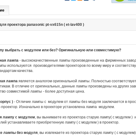
ие
ля проектора panasonic pt-vx615n ( et-lav400 )
пу выбрать с модулем или без? Оригинальную или совместимую?
ная лампа
- высококачественные лампы произведенные на фирменных завод
пы используются производителями проекторов по всему миру и соответств
андартам качества.
мая лампа
является аналогом оригинальной лампы. Полностью соответствует
тикам. В отличие от оригинальных, данные лампы произведены на других за
во совместимой лампы - более доступная цена.
орпус )
- Отличие лампы с модулем от лампы без модуля заключается в прос
в проектор. Изначально в проекторе установлена лампа модулем.
я лампу с модулем
, вы вынимаете из проектора старую лампу( с модулем ) 
лий устанавливаете приобретенную лампу ( с модулем ) в проектор.
ке лампы без модуля
, вы извлекаете из проектора старую лампу ( с модулем) 