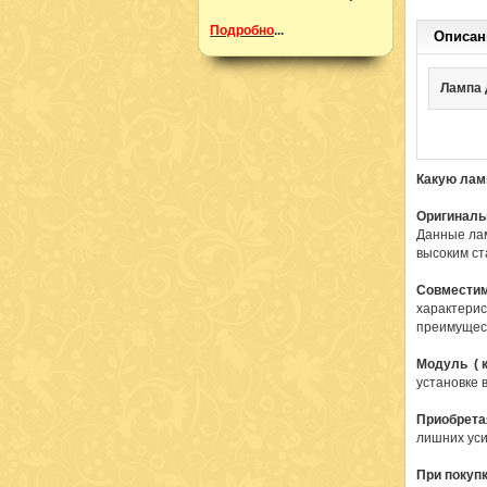
Подробно
...
Описан
Лампа д
Какую лам
Оригиналь
Данные лам
высоким ст
Совмести
характерис
преимущест
Модуль ( к
установке 
Приобрета
лишних уси
При покуп