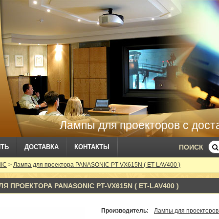
Лампы для проекторов с дост
ИТЬ
ДОСТАВКА
КОНТАКТЫ
ПОИСК
NIC
>
Лампа для проектора PANASONIC PT-VX615N ( ET-LAV400 )
Я ПРОЕКТОРА PANASONIC PT-VX615N ( ET-LAV400 )
Производитель:
Лампы для проекторов