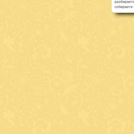
разбираете
собираете 