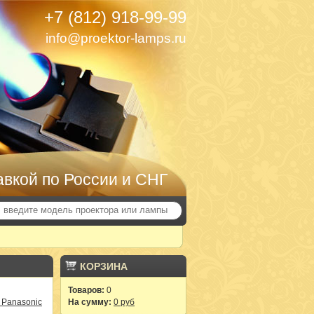
+7 (812) 918-99-99
info@proektor-lamps.ru
авкой по России и СНГ
КОРЗИНА
Товаров:
0
 Panasonic
На сумму:
0 руб