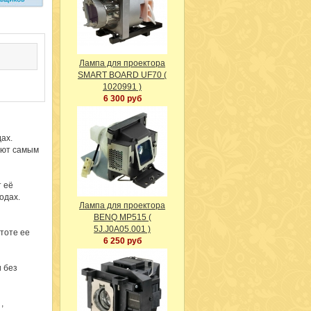
Лампа для проектора
SMART BOARD UF70 (
1020991 )
6 300 руб
ах.
уют самым
 её
водах.
Лампа для проектора
BENQ MP515 (
5J.J0A05.001 )
тоте ее
6 250 руб
и без
,