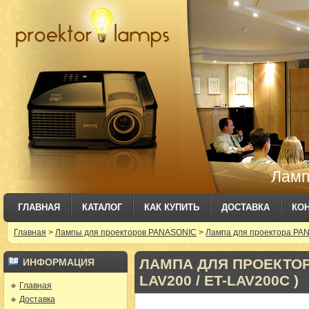
Ламп
ГЛАВНАЯ
КАТАЛОГ
КАК КУПИТЬ
ДОСТАВКА
КО
Главная
>
Лампы для проекторов PANASONIC
>
Лампа для проектора PAN
ЛАМПА ДЛЯ ПРОЕКТОРА
ИНФОРМАЦИЯ
LAV200 / ET-LAV200C )
Главная
Доставка