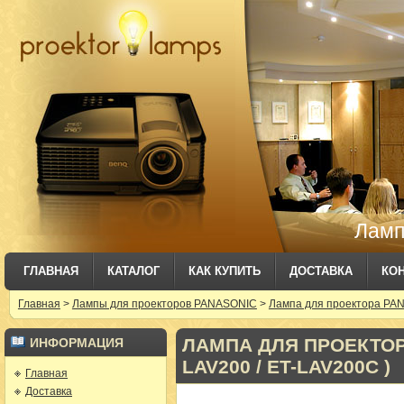
Ламп
ГЛАВНАЯ
КАТАЛОГ
КАК КУПИТЬ
ДОСТАВКА
КО
Главная
>
Лампы для проекторов PANASONIC
>
Лампа для проектора PAN
ЛАМПА ДЛЯ ПРОЕКТОРА
ИНФОРМАЦИЯ
LAV200 / ET-LAV200C )
Главная
Доставка