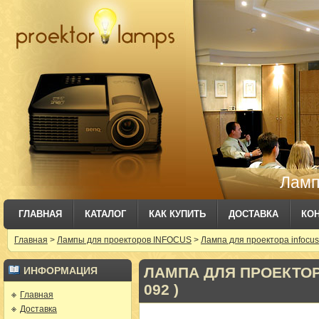
Ламп
ГЛАВНАЯ
КАТАЛОГ
КАК КУПИТЬ
ДОСТАВКА
КО
Главная
>
Лампы для проекторов INFOCUS
>
Лампа для проектора infocus
ЛАМПА ДЛЯ ПРОЕКТОРА
ИНФОРМАЦИЯ
092 )
Главная
Доставка