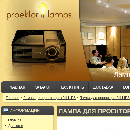
Ламп
ГЛАВНАЯ
КАТАЛОГ
КАК КУПИТЬ
ДОСТАВКА
КО
Главная
>
Лампы для проекторов PHILIPS
>
Лампа для проектора PHILIPS
ЛАМПА ДЛЯ ПРОЕКТОРА 
ИНФОРМАЦИЯ
Главная
Доставка