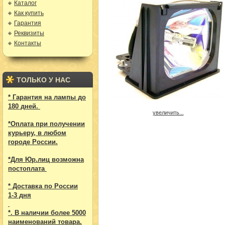
Каталог
Как купить
Гарантия
Реквизиты
Контакты
ТОЛЬКО У НАС
* Гарантия на лампы до
180 дней.
увеличить...
*Оплата при получении
курьеру, в любом
городе России.
*Для Юр.лиц возможна
постоплата
* Доставка по России
1-3 дня
*. В наличии более 5000
наименований товара.