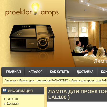
Ламп
ГЛАВНАЯ
КАТАЛОГ
КАК КУПИТЬ
ДОСТАВКА
КО
Главная
>
Лампы для проекторов PANASONIC
>
Лампа для проектора PAN
ЛАМПА ДЛЯ ПРОЕКТОРА
ИНФОРМАЦИЯ
LAL100 )
Главная
Доставка