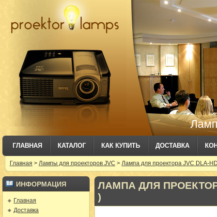
Ламп
ГЛАВНАЯ
КАТАЛОГ
КАК КУПИТЬ
ДОСТАВКА
КО
Главная
>
Лампы для проекторов JVC
>
Лампа для проектора JVC DLA-HD
ЛАМПА ДЛЯ ПРОЕКТОРА
ИНФОРМАЦИЯ
)
Главная
Доставка