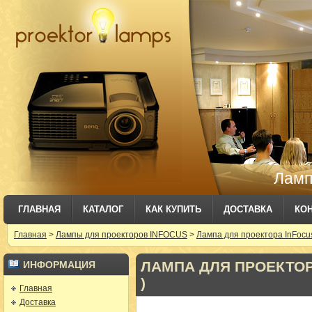
Ламп
ГЛАВНАЯ
КАТАЛОГ
КАК КУПИТЬ
ДОСТАВКА
КО
Главная
>
Лампы для проекторов INFOCUS
>
Лампа для проектора InFocu
ЛАМПА ДЛЯ ПРОЕКТОРА
ИНФОРМАЦИЯ
)
Главная
Доставка