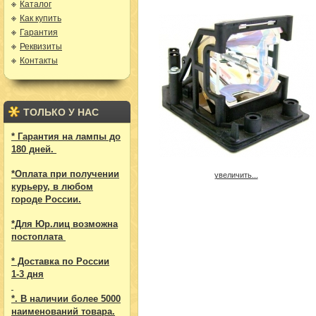
Каталог
Как купить
Гарантия
Реквизиты
Контакты
ТОЛЬКО У НАС
* Гарантия на лампы до
180 дней.
*Оплата при получении
увеличить...
курьеру, в любом
городе России.
*Для Юр.лиц возможна
постоплата
* Доставка по России
1-3 дня
*. В наличии более 5000
наименований товара.