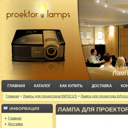
Ламп
ГЛАВНАЯ
КАТАЛОГ
КАК КУПИТЬ
ДОСТАВКА
КО
Главная
>
Лампы для проекторов INFOCUS
>
Лампа для проектора InFocus
ЛАМПА ДЛЯ ПРОЕКТОРА 
ИНФОРМАЦИЯ
Главная
Доставка