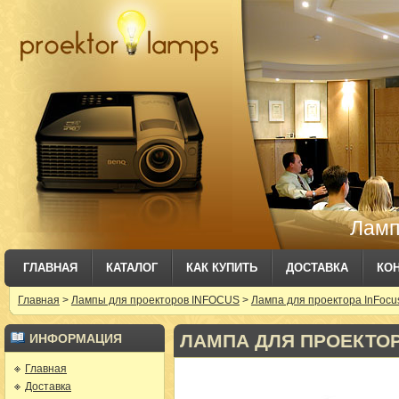
Ламп
ГЛАВНАЯ
КАТАЛОГ
КАК КУПИТЬ
ДОСТАВКА
КО
Главная
>
Лампы для проекторов INFOCUS
>
Лампа для проектора InFocus
ЛАМПА ДЛЯ ПРОЕКТОРА 
ИНФОРМАЦИЯ
Главная
Доставка