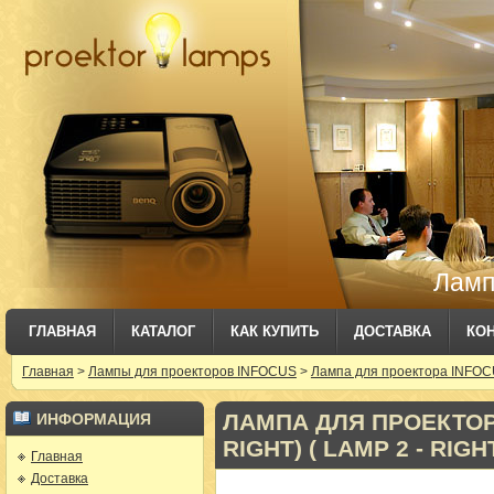
Ламп
ГЛАВНАЯ
КАТАЛОГ
КАК КУПИТЬ
ДОСТАВКА
КО
Главная
>
Лампы для проекторов INFOCUS
>
Лампа для проектора INFOCUS 
ЛАМПА ДЛЯ ПРОЕКТОРА
ИНФОРМАЦИЯ
RIGHT) ( LAMP 2 - RIGH
Главная
Доставка