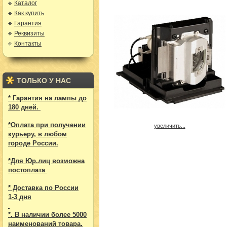
Каталог
Как купить
Гарантия
Реквизиты
Контакты
ТОЛЬКО У НАС
* Гарантия на лампы до
180 дней.
*Оплата при получении
увеличить...
курьеру, в любом
городе России.
*Для Юр.лиц возможна
постоплата
* Доставка по России
1-3 дня
*. В наличии более 5000
наименований товара.