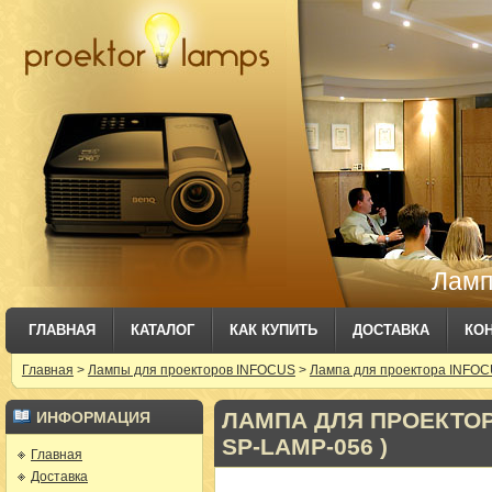
Ламп
ГЛАВНАЯ
КАТАЛОГ
КАК КУПИТЬ
ДОСТАВКА
КО
Главная
>
Лампы для проекторов INFOCUS
>
Лампа для проектора INFOCU
ЛАМПА ДЛЯ ПРОЕКТОРА 
ИНФОРМАЦИЯ
SP-LAMP-056 )
Главная
Доставка