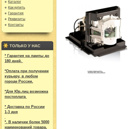
Каталог
Как купить
Гарантия
Реквизиты
Контакты
ТОЛЬКО У НАС
* Гарантия на лампы до
180 дней.
*Оплата при получении
увеличить...
курьеру, в любом
городе России.
*Для Юр.лиц возможна
постоплата
* Доставка по России
1-3 дня
*. В наличии более 5000
наименований товара.