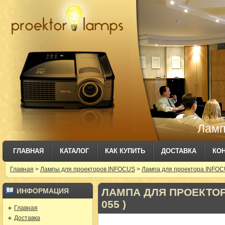
Ламп
ГЛАВНАЯ
КАТАЛОГ
КАК КУПИТЬ
ДОСТАВКА
КО
Главная
>
Лампы для проекторов INFOCUS
>
Лампа для проектора INFOCU
ЛАМПА ДЛЯ ПРОЕКТОРА
ИНФОРМАЦИЯ
055 )
Главная
Доставка