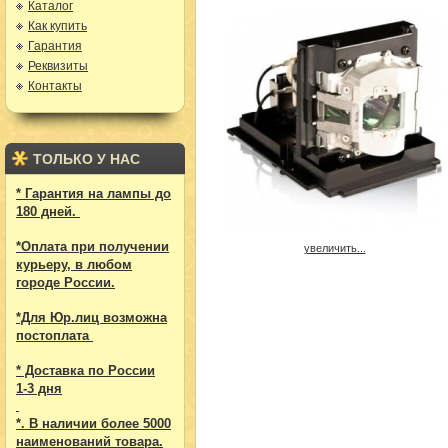
Каталог
Как купить
Гарантия
Реквизиты
Контакты
ТОЛЬКО У НАС
* Гарантия на лампы до
180 дней.
*Оплата при получении
увеличить...
курьеру, в любом
городе России.
*Для Юр.лиц возможна
постоплата
* Доставка по России
1-3 дня
*. В наличии более 5000
наименований товара.