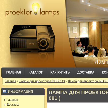
Ламп
ГЛАВНАЯ
КАТАЛОГ
КАК КУПИТЬ
ДОСТАВКА
КО
Главная
>
Лампы для проекторов INFOCUS
>
Лампа для проектора INFOCU
ЛАМПА ДЛЯ ПРОЕКТОРА
ИНФОРМАЦИЯ
081 )
Главная
Доставка