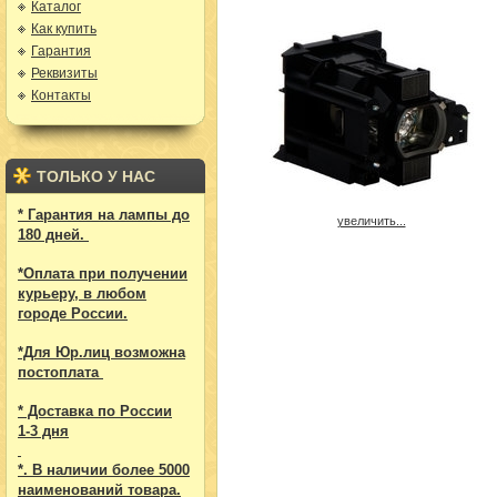
Каталог
Как купить
Гарантия
Реквизиты
Контакты
ТОЛЬКО У НАС
* Гарантия на лампы до
увеличить...
180 дней.
*Оплата при получении
курьеру, в любом
городе России.
*Для Юр.лиц возможна
постоплата
* Доставка по России
1-3 дня
*. В наличии более 5000
наименований товара.