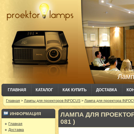
Ламп
ГЛАВНАЯ
КАТАЛОГ
КАК КУПИТЬ
ДОСТАВКА
КО
Главная
>
Лампы для проекторов INFOCUS
>
Лампа для проектора INFOCU
ЛАМПА ДЛЯ ПРОЕКТОРА
ИНФОРМАЦИЯ
081 )
Главная
Доставка