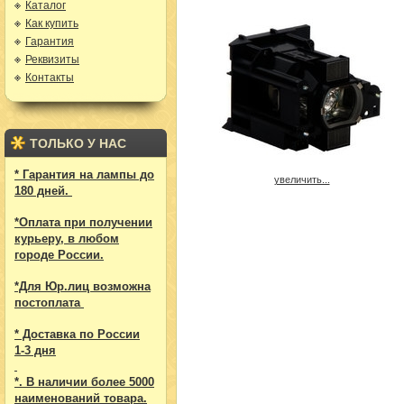
Каталог
Как купить
Гарантия
Реквизиты
Контакты
ТОЛЬКО У НАС
* Гарантия на лампы до
увеличить...
180 дней.
*Оплата при получении
курьеру, в любом
городе России.
*Для Юр.лиц возможна
постоплата
* Доставка по России
1-3 дня
*. В наличии более 5000
наименований товара.