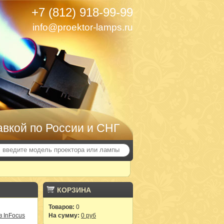
+7 (812) 918-99-99
info@proektor-lamps.ru
авкой по России и СНГ
КОРЗИНА
Товаров:
0
 InFocus
На сумму:
0 руб