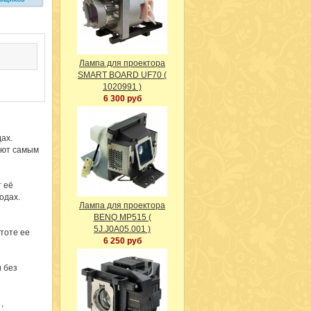
Лампа для проектора
SMART BOARD UF70 (
1020991 )
6 300 руб
ах.
уют самым
 её
водах.
Лампа для проектора
BENQ MP515 (
5J.J0A05.001 )
тоте ее
6 250 руб
и без
,