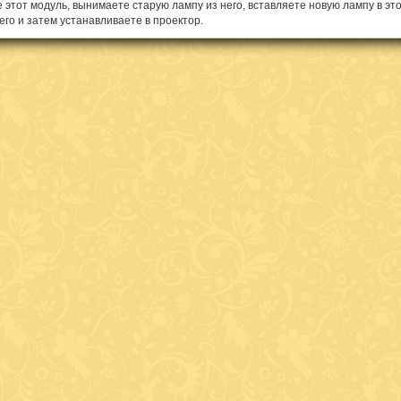
 этот модуль, вынимаете старую лампу из него, вставляете новую лампу в это
его и затем устанавливаете в проектор.