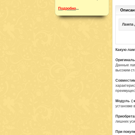
Подробно
...
Описан
Лампа д
Какую лам
Оригиналь
Данные лам
высоким ст
Совмести
характерис
преимущест
Модуль ( к
установке 
Приобрета
лишних уси
При покуп