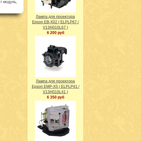
т модуль,
Лампа для проектора
Epson EB-X02 ( ELPLP67 /
V13H010L67 )
6 200 руб
Лампа для проектора
Epson EMP-X5 ( ELPLP41 /
V13H010L41 )
6 350 руб