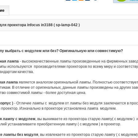
ие
ля проектора infocus in3188 ( sp-lamp-042 )
пу выбрать с модулем или без? Оригинальную или совместимую?
ная лампа
- высококачественные лампы произведенные на фирменных завод
пы используются производителями проекторов по всему миру и соответств
андартам качества.
мая лампа
является аналогом оригинальной лампы. Полностью соответствует
тикам. В отличие от оригинальных, данные лампы произведены на других за
во совместимой лампы - более доступная цена.
орпус )
- Отличие лампы с модулем от лампы без модуля заключается в прос
в проектор. Изначально в проекторе установлена лампа модулем.
я лампу с модулем
, вы вынимаете из проектора старую лампу( с модулем ) 
лий устанавливаете приобретенную лампу ( с модулем ) в проектор.
ке лампы без модуля
, вы извлекаете из проектора старую лампу ( с модулем) 