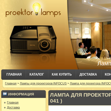
Ламп
ГЛАВНАЯ
КАТАЛОГ
КАК КУПИТЬ
ДОСТАВКА
КО
Главная
>
Лампы для проекторов INFOCUS
>
Лампа для проектора INFOCU
ЛАМПА ДЛЯ ПРОЕКТОРА
ИНФОРМАЦИЯ
041 )
Главная
Доставка