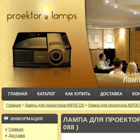
Ламп
ГЛАВНАЯ
КАТАЛОГ
КАК КУПИТЬ
ДОСТАВКА
КО
Главная
>
Лампы для проекторов INFOCUS
>
Лампа для проектора INFOC
ЛАМПА ДЛЯ ПРОЕКТОРА
ИНФОРМАЦИЯ
088 )
Главная
Доставка