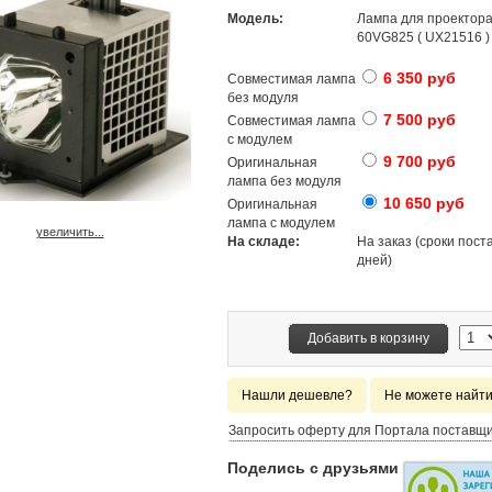
Модель:
Лампа для проектора
60VG825 ( UX21516 )
6 350 руб
Совместимая лампа
без модуля
7 500 руб
Совместимая лампа
с модулем
9 700 руб
Оригинальная
лампа без модуля
10 650 руб
Оригинальная
лампа с модулем
увеличить...
На складе:
На заказ (сроки поста
дней)
Добавить в корзину
Нашли дешевле?
Не можете найт
Запросить оферту для Портала поставщ
Поделись с друзьями