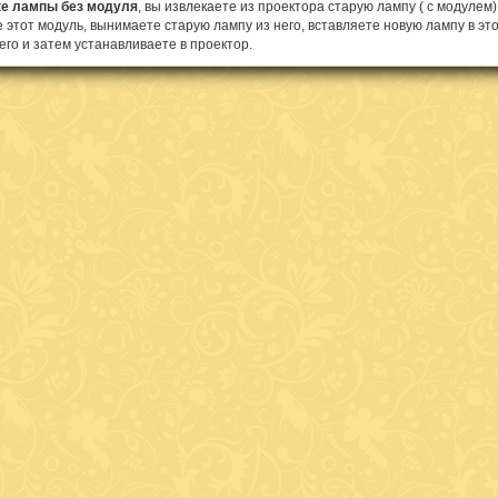
ке лампы без модуля
, вы извлекаете из проектора старую лампу ( с модулем) 
 этот модуль, вынимаете старую лампу из него, вставляете новую лампу в это
его и затем устанавливаете в проектор.