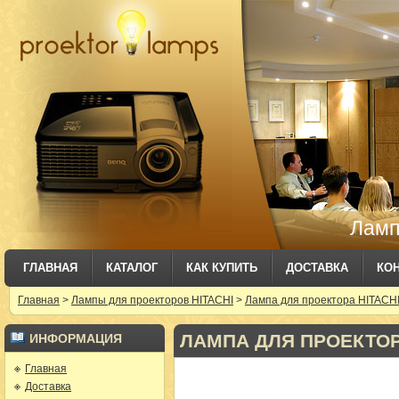
Ламп
ГЛАВНАЯ
КАТАЛОГ
КАК КУПИТЬ
ДОСТАВКА
КО
Главная
>
Лампы для проекторов HITACHI
>
Лампа для проектора HITACHI
ЛАМПА ДЛЯ ПРОЕКТОРА 
ИНФОРМАЦИЯ
Главная
Доставка