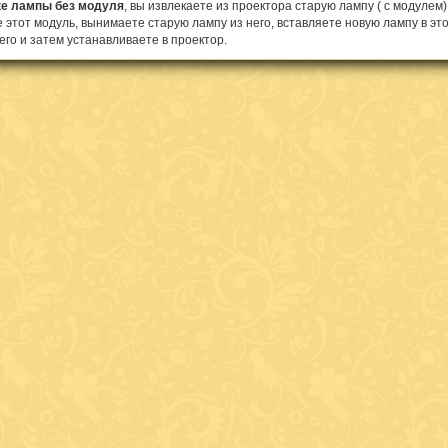
ке лампы без модуля
, вы извлекаете из проектора старую лампу ( с модулем) 
 этот модуль, вынимаете старую лампу из него, вставляете новую лампу в это
его и затем устанавливаете в проектор.