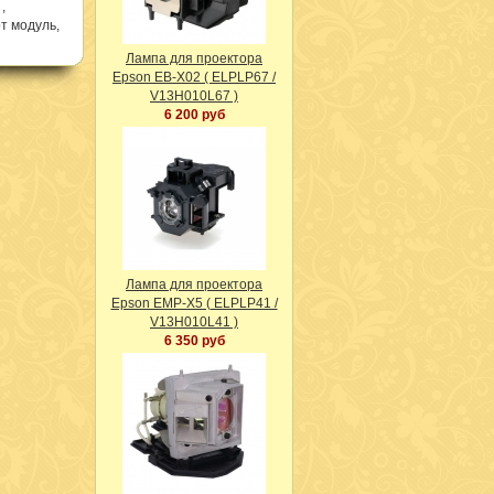
,
т модуль,
Лампа для проектора
Epson EB-X02 ( ELPLP67 /
V13H010L67 )
6 200 руб
Лампа для проектора
Epson EMP-X5 ( ELPLP41 /
V13H010L41 )
6 350 руб