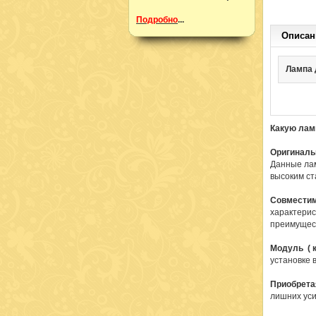
Подробно
...
Описан
Лампа 
Какую лам
Оригиналь
Данные лам
высоким ст
Совмести
характерис
преимущест
Модуль ( к
установке 
Приобрета
лишних уси