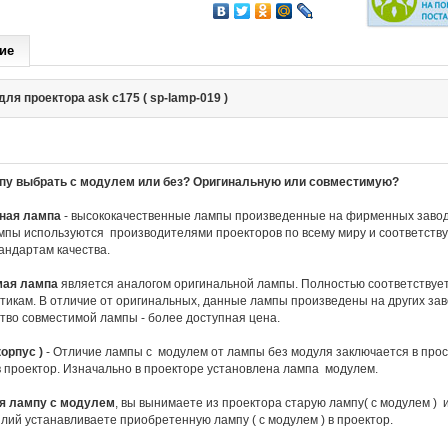
ие
для проектора ask c175 ( sp-lamp-019 )
пу выбрать с модулем или без? Оригинальную или совместимую?
ная лампа
- высококачественные лампы произведенные на фирменных завод
пы используются производителями проекторов по всему миру и соответств
андартам качества.
мая лампа
является аналогом оригинальной лампы. Полностью соответствует
тикам. В отличие от оригинальных, данные лампы произведены на других за
во совместимой лампы - более доступная цена.
орпус )
- Отличие лампы с модулем от лампы без модуля заключается в прос
в проектор. Изначально в проекторе установлена лампа модулем.
я лампу с модулем
, вы вынимаете из проектора старую лампу( с модулем ) 
лий устанавливаете приобретенную лампу ( с модулем ) в проектор.