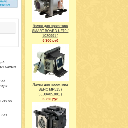
Лампа для проектора
SMART BOARD UF70 (
1020991 )
6 300 руб
ах.
уют самым
 её
Лампа для проектора
водах.
BENQ MP515 (
5J.J0A05.001 )
6 250 руб
тоте ее
и без