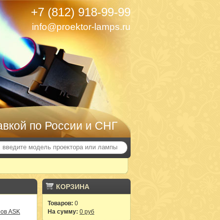
+7 (812) 918-99-99
info@proektor-lamps.ru
авкой по России и СНГ
КОРЗИНА
Товаров:
0
ров ASK
На сумму:
0 руб