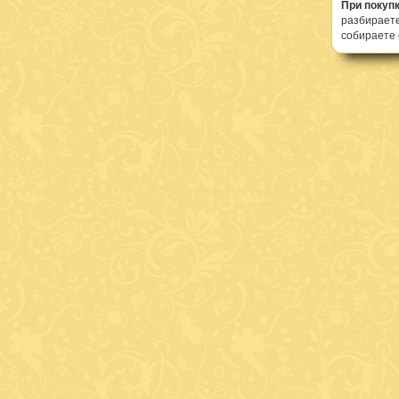
При покуп
разбираете
собираете 