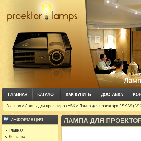
Ламп
ГЛАВНАЯ
КАТАЛОГ
КАК КУПИТЬ
ДОСТАВКА
КО
Главная
>
Лампы для проекторов ASK
>
Лампа для проектора ASK A9 ( V1
ЛАМПА ДЛЯ ПРОЕКТОРА 
ИНФОРМАЦИЯ
Главная
Доставка