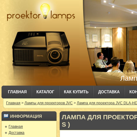
Ламп
ГЛАВНАЯ
КАТАЛОГ
КАК КУПИТЬ
ДОСТАВКА
КО
Главная
>
Лампы для проекторов JVC
>
Лампа для проектора JVC DLA-HD
ЛАМПА ДЛЯ ПРОЕКТОРА
ИНФОРМАЦИЯ
S )
Главная
Доставка