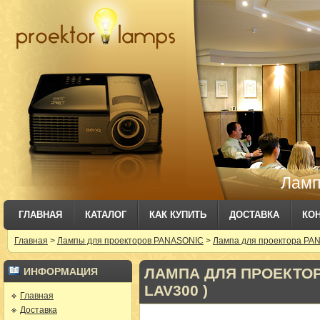
Ламп
ГЛАВНАЯ
КАТАЛОГ
КАК КУПИТЬ
ДОСТАВКА
КО
Главная
>
Лампы для проекторов PANASONIC
>
Лампа для проектора PAN
ЛАМПА ДЛЯ ПРОЕКТОРА
ИНФОРМАЦИЯ
LAV300 )
Главная
Доставка