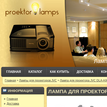
Ламп
ГЛАВНАЯ
КАТАЛОГ
КАК КУПИТЬ
ДОСТАВКА
КО
Главная
>
Лампы для проекторов JVC
>
Лампа для проектора JVC DLA-HX2
ЛАМПА ДЛЯ ПРОЕКТОРА 
ИНФОРМАЦИЯ
Главная
Доставка