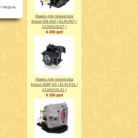
,
т модуль,
Лампа для проектора
Epson EB-X02 ( ELPLP67 /
V13H010L67 )
6 200 руб
Лампа для проектора
Epson EMP-X5 ( ELPLP41 /
V13H010L41 )
6 350 руб