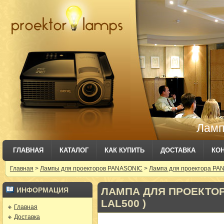
Ламп
ГЛАВНАЯ
КАТАЛОГ
КАК КУПИТЬ
ДОСТАВКА
КО
Главная
>
Лампы для проекторов PANASONIC
>
Лампа для проектора PAN
ЛАМПА ДЛЯ ПРОЕКТОРА
ИНФОРМАЦИЯ
LAL500 )
Главная
Доставка