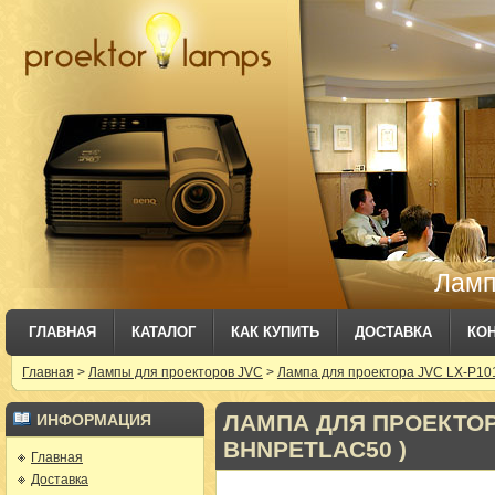
Ламп
ГЛАВНАЯ
КАТАЛОГ
КАК КУПИТЬ
ДОСТАВКА
КО
Главная
>
Лампы для проекторов JVC
>
Лампа для проектора JVC LX-P10
ЛАМПА ДЛЯ ПРОЕКТОРА
ИНФОРМАЦИЯ
BHNPETLAC50 )
Главная
Доставка