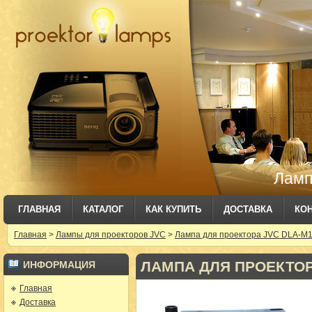
Ламп
ГЛАВНАЯ
КАТАЛОГ
КАК КУПИТЬ
ДОСТАВКА
КО
Главная
>
Лампы для проекторов JVC
>
Лампа для проектора JVC DLA-M1
ЛАМПА ДЛЯ ПРОЕКТОРА
ИНФОРМАЦИЯ
Главная
Доставка