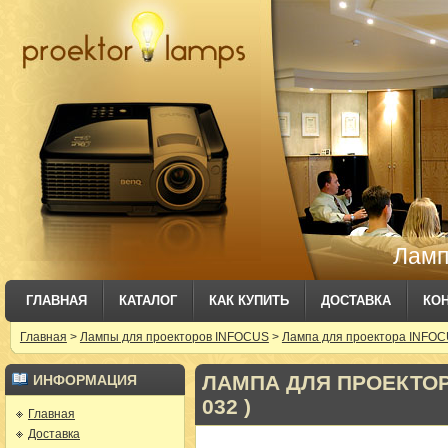
Ламп
ГЛАВНАЯ
КАТАЛОГ
КАК КУПИТЬ
ДОСТАВКА
КО
Главная
>
Лампы для проекторов INFOCUS
>
Лампа для проектора INFOC
ЛАМПА ДЛЯ ПРОЕКТОРА
ИНФОРМАЦИЯ
032 )
Главная
Доставка