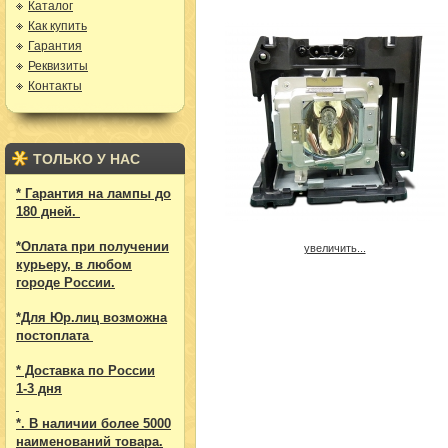
Каталог
Как купить
Гарантия
Реквизиты
Контакты
ТОЛЬКО У НАС
* Гарантия на лампы до
180 дней.
*Оплата при получении
увеличить...
курьеру, в любом
городе России.
*Для Юр.лиц возможна
постоплата
* Доставка по России
1-3 дня
*. В наличии более 5000
наименований товара.