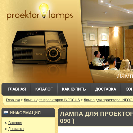
Ламп
ГЛАВНАЯ
КАТАЛОГ
КАК КУПИТЬ
ДОСТАВКА
КО
Главная
>
Лампы для проекторов INFOCUS
>
Лампа для проектора INFOC
ЛАМПА ДЛЯ ПРОЕКТОРА
ИНФОРМАЦИЯ
090 )
Главная
Доставка