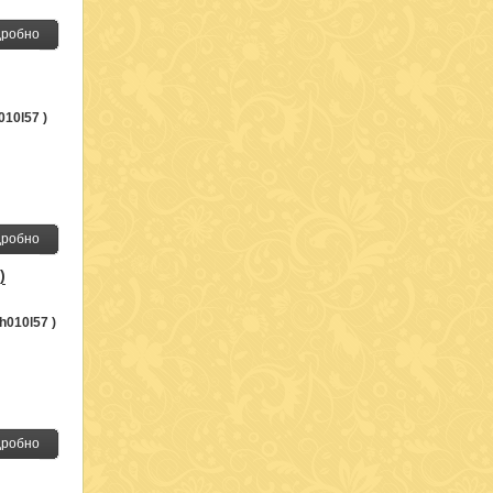
робно
010l57 )
робно
)
h010l57 )
робно