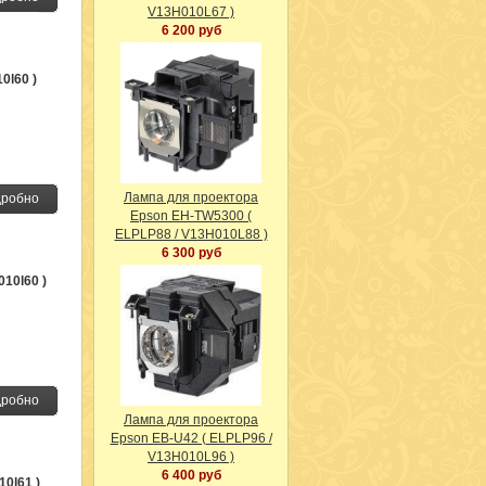
V13H010L67 )
6 200 руб
0l60 )
Лампа для проектора
робно
Epson EH-TW5300 (
ELPLP88 / V13H010L88 )
6 300 руб
010l60 )
робно
Лампа для проектора
Epson EB-U42 ( ELPLP96 /
V13H010L96 )
6 400 руб
10l61 )