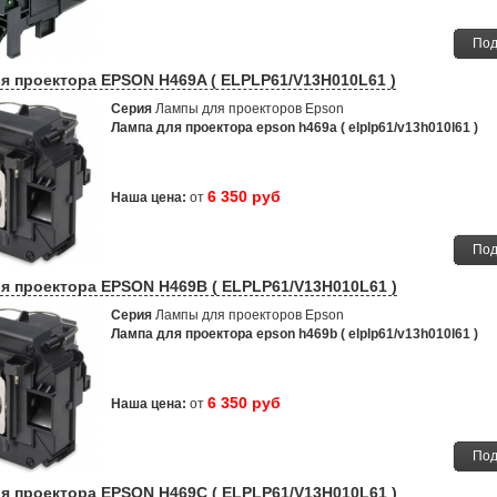
Под
я проектора EPSON H469A ( ELPLP61/V13H010L61 )
Серия
Лампы для проекторов Epson
Лампа для проектора epson h469a ( elplp61/v13h010l61 )
6 350 руб
Наша цена:
от
Под
я проектора EPSON H469B ( ELPLP61/V13H010L61 )
Серия
Лампы для проекторов Epson
Лампа для проектора epson h469b ( elplp61/v13h010l61 )
6 350 руб
Наша цена:
от
Под
я проектора EPSON H469C ( ELPLP61/V13H010L61 )