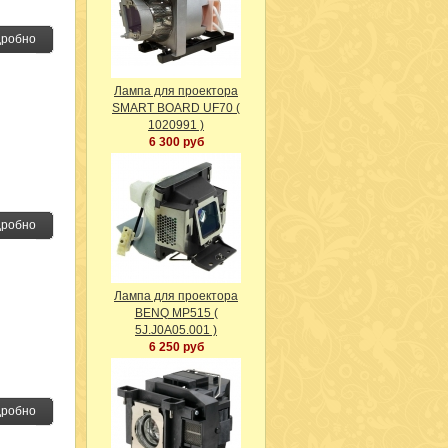
робно
Лампа для проектора
SMART BOARD UF70 (
1020991 )
6 300 руб
робно
Лампа для проектора
BENQ MP515 (
5J.J0A05.001 )
6 250 руб
робно