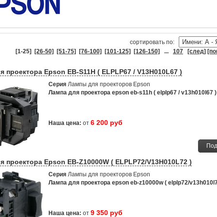
cортировать по:
[1-25]
[26-50]
[51-75]
[76-100]
[101-125]
[126-150]
...
107
[след]
[по
я проектора Epson EB-S11H ( ELPLP67 / V13H010L67 )
Серия
Лампы для проекторов Epson
Лампа для проектора epson eb-s11h ( elplp67 / v13h010l67 )
6 200 руб
Наша цена:
от
Под
я проектора Epson EB-Z10000W ( ELPLP72/V13H010L72 )
Серия
Лампы для проекторов Epson
Лампа для проектора epson eb-z10000w ( elplp72/v13h010l7
9 350 руб
Наша цена:
от