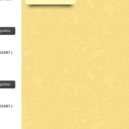
робно
010l57 )
робно
010l57 )