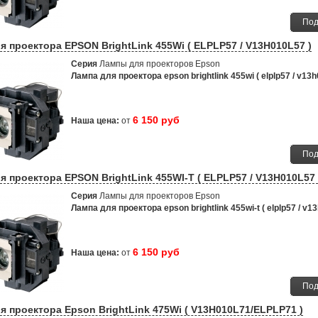
Под
я проектора EPSON BrightLink 455Wi ( ELPLP57 / V13H010L57 )
Серия
Лампы для проекторов Epson
Лампа для проектора epson brightlink 455wi ( elplp57 / v13h
6 150 руб
Наша цена:
от
Под
я проектора EPSON BrightLink 455WI-T ( ELPLP57 / V13H010L57 
Серия
Лампы для проекторов Epson
Лампа для проектора epson brightlink 455wi-t ( elplp57 / v13
6 150 руб
Наша цена:
от
Под
я проектора Epson BrightLink 475Wi ( V13H010L71/ELPLP71 )