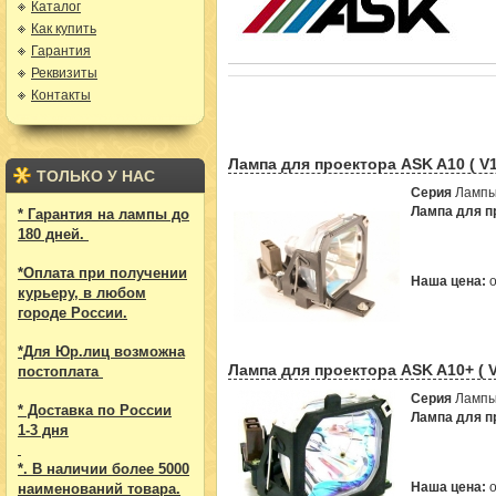
Каталог
Как купить
Гарантия
Реквизиты
Контакты
Лампа для проектора ASK A10 ( V
ТОЛЬКО У НАС
Серия
Лампы
Лампа для пр
* Гарантия на лампы до
180 дней.
*Оплата при получении
Наша цена:
курьеру, в любом
городе России.
*Для Юр.лиц возможна
Лампа для проектора ASK A10+ ( 
постоплата
Серия
Лампы
* Доставка по России
Лампа для пр
1-3 дня
*. В наличии более 5000
Наша цена:
наименований товара.